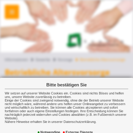
Informationen
Gewerbe
Vorsorge
Betriebliche Altersvorsorge
Betriebliche Altersvorsorge
Betriebliche Altersvorsorge (bAV) - Weil
Bitte bestätigen Sie
die gesetzliche Rente künftig nur für die
Wir setzen auf unserer Website Cookies ein. Cookies sind nichts Böses und helfen
uns, unsere Website zuverlässig zu betreiben.
Einige der Cookies sind zwingend notwendig, ohne die der Betrieb unserer Website
Grundversorgung reicht.
nicht möglich wäre, während andere uns helfen unser Onlineangebot zu verbessern
und wirtschaftlich zu betreiben. Sie können alle Cookies akzeptieren und sofort
fortfahren oder auch eigene Einstellungen festlegen. Ihre Entscheidung können Sie
Noch immer schätzen viele Arbeitnehmer und
nachträglich jederzeit widerrufen und Cookies abwählen (z.B. im Fußbereich unserer
Website).
Arbeitnehmerinnen ihre Altersbezüge zu
Nähere Hinweise erhalten Sie in unserer Datenschutzerklärung.
optimistisch ein. Wenn dann kurz vor dem
Notwendige
Externe Dienste