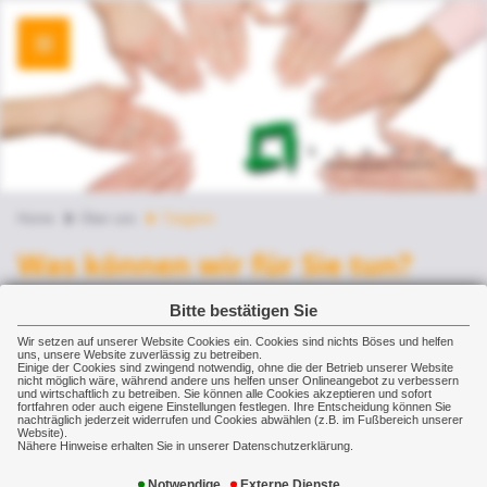
Home
Über uns
Tätigkeit
Was können wir für Sie tun?
Risikoanalyse
Bitte bestätigen Sie
Jeder Mensch / Betrieb ist individuell und
Wir setzen auf unserer Website Cookies ein. Cookies sind nichts Böses und helfen
uns, unsere Website zuverlässig zu betreiben.
benötigt einen auf ihn zugeschnittenen
Einige der Cookies sind zwingend notwendig, ohne die der Betrieb unserer Website
nicht möglich wäre, während andere uns helfen unser Onlineangebot zu verbessern
Versicherungsschutz. Der Versicherungsmakler
und wirtschaftlich zu betreiben. Sie können alle Cookies akzeptieren und sofort
fortfahren oder auch eigene Einstellungen festlegen. Ihre Entscheidung können Sie
prüft - unter Berücksichtigung dieser
nachträglich jederzeit widerrufen und Cookies abwählen (z.B. im Fußbereich unserer
Website).
Gegebenheiten - gegen welche Gefahren
Nähere Hinweise erhalten Sie in unserer Datenschutzerklärung.
vorgesorgt werden soll.
Notwendige
Externe Dienste