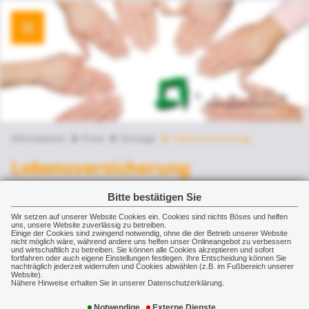
Informationen
Privat
Vorsorge
Lebensversicherung
Lebensversicherung
Im Grunde ist „Lebensversicherung" das falsche
Bitte bestätigen Sie
Wort, denn damit versichert man nicht das
Wir setzen auf unserer Website Cookies ein. Cookies sind nichts Böses und helfen
uns, unsere Website zuverlässig zu betreiben.
Leben, sondern heute immer mehr den
Einige der Cookies sind zwingend notwendig, ohne die der Betrieb unserer Website
nicht möglich wäre, während andere uns helfen unser Onlineangebot zu verbessern
Lebensstandard im Alter.
und wirtschaftlich zu betreiben. Sie können alle Cookies akzeptieren und sofort
fortfahren oder auch eigene Einstellungen festlegen. Ihre Entscheidung können Sie
Dabei gilt: Frauen und Männer müssen
nachträglich jederzeit widerrufen und Cookies abwählen (z.B. im Fußbereich unserer
Website).
unterschiedlich stark vorsorgen.
Nähere Hinweise erhalten Sie in unserer Datenschutzerklärung.
Denn die Lebenserwartung von Frauen ist
Notwendige
Externe Dienste