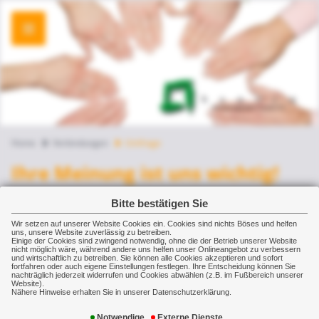
Home
Verbindungen
Umfrage
Ihre Meinung ist uns wichtig!
Wie zufrieden sind Sie mit unseren
Bitte bestätigen Sie
Leistungen?
Wir setzen auf unserer Website Cookies ein. Cookies sind nichts Böses und helfen
uns, unsere Website zuverlässig zu betreiben.
Einige der Cookies sind zwingend notwendig, ohne die der Betrieb unserer Website
Wir wollen zufriedene Kunden. Mängel möchten
nicht möglich wäre, während andere uns helfen unser Onlineangebot zu verbessern
und wirtschaftlich zu betreiben. Sie können alle Cookies akzeptieren und sofort
wir beseitigen. Dazu brauchen wir aber auch Ihre
fortfahren oder auch eigene Einstellungen festlegen. Ihre Entscheidung können Sie
nachträglich jederzeit widerrufen und Cookies abwählen (z.B. im Fußbereich unserer
Mithilfe: Sagen Sie uns, ob und wie Sie mit uns
Website).
Nähere Hinweise erhalten Sie in unserer Datenschutzerklärung.
zufrieden sind, wo Sie der Schuh drückt - ganz
Notwendige
Externe Dienste