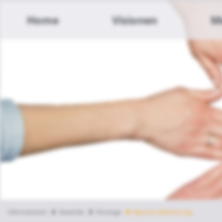
Home
Visionen
M
Informationen
Gewerbe
Vorsorge
Keyman-Absicherung