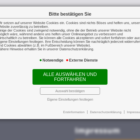
Bitte bestätigen Sie
ternehmen ausfallen: Die Keyman-Absicher
ir setzen auf unserer Website Cookies ein. Cookies sind nichts Böses und helfen uns, unse
ebsite zuverlässig zu betreiben.
inige der Cookies sind zwingend notwendig, ohne die der Betrieb unserer Website nicht
iterinnen eines Unternehmens, die sich in Schlüssel
öglich wäre, während andere uns helfen unser Onlineangebot zu verbessern und
irtschaftlich zu betreiben. Sie können alle Cookies akzeptieren und sofort fortfahren oder au
igene Einstellungen festlegen. Ihre Entscheidung können Sie nachträglich jederzeit widerrufe
gskräfte oder auch Spezialisten sein.
nd Cookies abwählen (z.B. im Fußbereich unserer Website).
ähere Hinweise erhalten Sie in unserer Datenschutzerklärung.
er Tod langfristig oder dauerhaft aus, können auf e
Notwendige
Externe Dienste
ALLE AUSWÄHLEN UND
ch rückläufige Aufträge auffangen, Erben eines Gesel
FORTFAHREN
Auswahl bestätigen
Eigene Einstellungen festlegen
Erstinformation
Datenschutzerklärung
Impress
Impressum