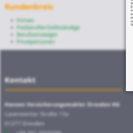
W
Kundenkreis
E
m
w
e
Firmen
u
N
Freiberufler/Selbständige
Berufseinsteiger
Privatpersonen
Kontakt
Hansen Versicherungsmakler Dresden KG
Lauensteiner Straße 13a
01277 Dresden
+49 351 2020580