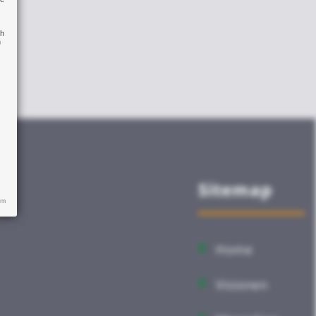
ch
n
Sitemap
um
Home
Visionen