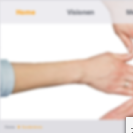
Home
Visionen
M
Home
Kundenkreis
W