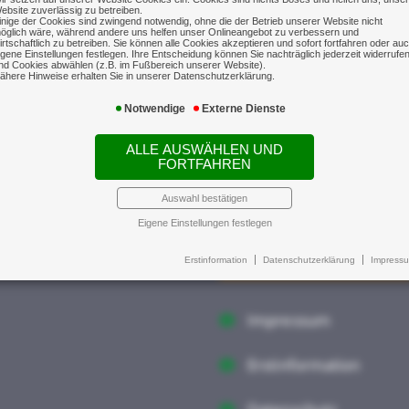
ebsite zuverlässig zu betreiben.
inige der Cookies sind zwingend notwendig, ohne die der Betrieb unserer Website nicht
öglich wäre, während andere uns helfen unser Onlineangebot zu verbessern und
irtschaftlich zu betreiben. Sie können alle Cookies akzeptieren und sofort fortfahren oder au
igene Einstellungen festlegen. Ihre Entscheidung können Sie nachträglich jederzeit widerrufe
nd Cookies abwählen (z.B. im Fußbereich unserer Website).
ähere Hinweise erhalten Sie in unserer Datenschutzerklärung.
Notwendige
Externe Dienste
ALLE AUSWÄHLEN UND
FORTFAHREN
Auswahl bestätigen
Eigene Einstellungen festlegen
Impressum
Erstinformation
Datenschutzerklärung
Impress
Impressum
Erstinformation